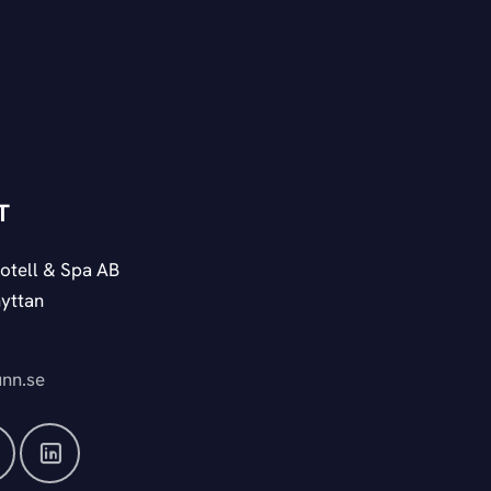
T
otell & Spa AB
yttan
nn.se