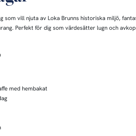
g som vill njuta av Loka Brunns historiska miljö, fant
urang. Perfekt för dig som värdesätter lugn och avkop
n
affe med hembakat
dag
m