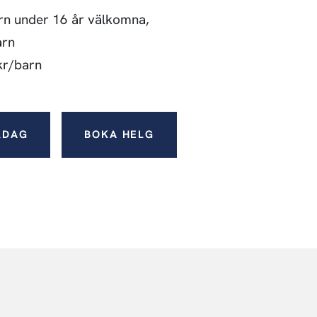
arn under 16 år välkomna,
arn
 kr/barn
RDAG
BOKA HELG