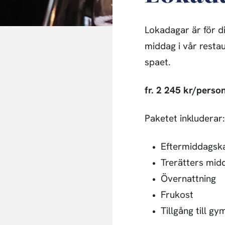
Lokadagar är för di
middag i vår resta
spaet.
fr. 2 245 kr/perso
Paketet inkluderar:
Eftermiddagsk
Trerätters mid
Övernattning
Frukost
Tillgång till gy