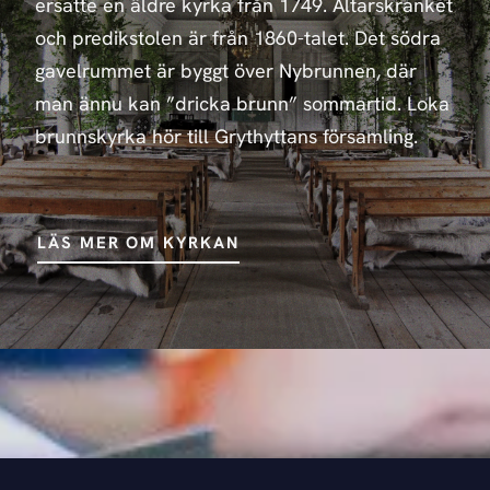
ersatte en äldre kyrka från 1749. Altarskranket
och predikstolen är från 1860-talet. Det södra
gavelrummet är byggt över Nybrunnen, där
man ännu kan ”dricka brunn” sommartid. Loka
brunnskyrka hör till Grythyttans församling.
LÄS MER OM KYRKAN