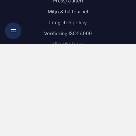
Press/Galleri
Miljö & hållbarhet
Integritetspolicy
Verifiering ISO26000
Visselblåsare
KONTAKT
Loka Brunn Hotell & Spa AB
712 94 Grythyttan
0591-631 00
info@lokabrunn.se