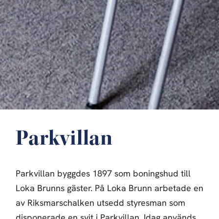
Parkvillan
Parkvillan byggdes 1897 som boningshud till
Loka Brunns gäster. På Loka Brunn arbetade en
av Riksmarschalken utsedd styresman som
disponerade en svit i Parkvillan. Idag används