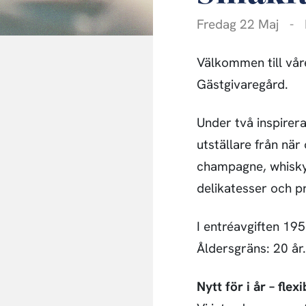
Fredag 22 Maj
-
Välkommen till vå
Gästgivaregård.
Under två inspirer
utställare från när
champagne, whisky,
delikatesser och p
I entréavgiften 195
Åldersgräns: 20 år.
Nytt för i år – flexi