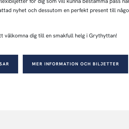
flexibiljetter för dig som vill kunna bestämma pass n
ttad nyhet och dessutom en perfekt present till någ
t välkomna dig till en smakfull helg i Grythyttan!
SSAR
MER INFORMATION OCH BILJETTER