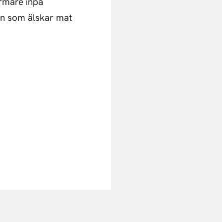
ärmare inpå
on som älskar mat