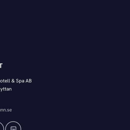
T
otell & Spa AB
yttan
nn.se