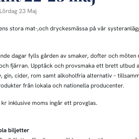
Lördag 23 Maj
rens stora mat-,och dryckesmässa på vår systeranläg
ande dagar fylls gården av smaker, dofter och möte
 och fjärran. Upptäck och provsmaka ett brett utbud av
 gin, cider, rom samt alkoholfria alternativ – tillsa
rodukter från lokala och nationella producenter.
 kr inklusive moms ingår ett provglas.
bla biljetter