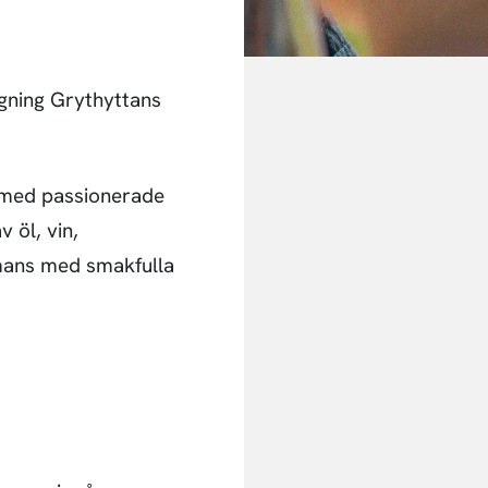
gning Grythyttans
n med passionerade
 öl, vin,
mmans med smakfulla