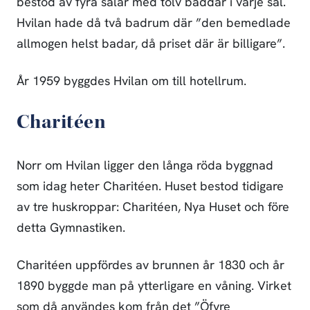
bestod av fyra salar med tolv bäddar i varje sal.
Hvilan hade då två badrum där ”den bemedlade
allmogen helst badar, då priset där är billigare”.
År 1959 byggdes Hvilan om till hotellrum.
Charitéen
Norr om Hvilan ligger den långa röda byggnad
som idag heter Charitéen. Huset bestod tidigare
av tre huskroppar: Charitéen, Nya Huset och före
detta Gymnastiken.
Charitéen uppfördes av brunnen år 1830 och år
1890 byggde man på ytterligare en våning. Virket
som då användes kom från det ”Öfvre